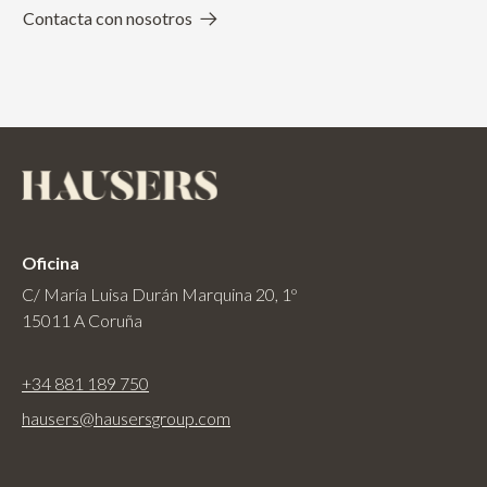
Contacta con nosotros
Oficina
C/ María Luisa Durán Marquina 20, 1º
15011 A Coruña
+34 881 189 750
hausers@hausersgroup.com