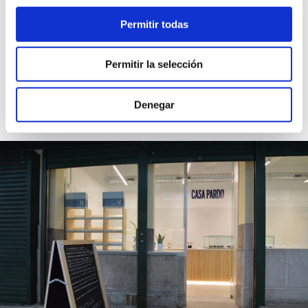
Permitir todas
Volver
Permitir la selección
Más proyectos relacionados
Denegar